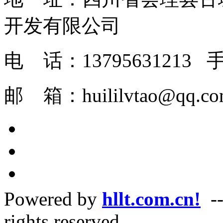
开发有限
电 话：1379563121
邮 箱：huilil
Powered by
hllt.com.cn!
--
rights reserved